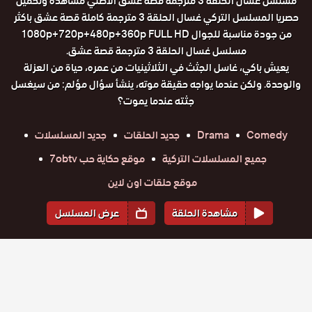
مسلسل غسال الحلقة 3 مترجمة قصة عشق الاصلي مشاهدة وتحميل
حصريا المسلسل التركي غسال الحلقة 3 مترجمة كاملة قصة عشق باكثر
من جودة مناسبة للجوال 1080p+720p+480p+360p FULL HD
مسلسل غسال الحلقة 3 مترجمة قصة عشق.
يعيش باكي، غاسل الجثث في الثلاثينيات من عمره، حياة من العزلة
والوحدة. ولكن عندما يواجه حقيقة موته، ينشأ سؤال مؤلم: من سيغسل
جثته عندما يموت؟
Comedy
Drama
جديد الحلقات
جديد المسلسلات
جميع المسلسلات التركية
موقع حكاية حب 7obtv
موقع حلقات اون لاين
مشاهدة الحلقة
عرض المسلسل
المواسم والحلقات
الموسم
3
الموسم
2
الموسم
1