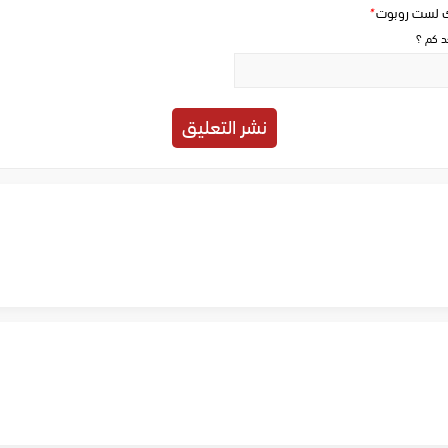
ك لست روبوت
*
حد كم ؟