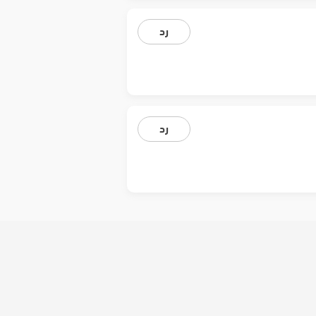
رد
رد