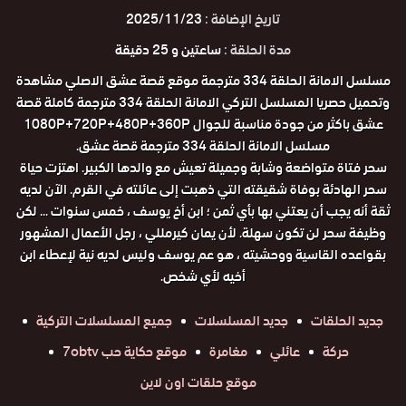
تاريخ الإضافة :
2025/11/23
مدة الحلقة :
ساعتين و 25 دقيقة
مسلسل الامانة الحلقة 334 مترجمة موقع قصة عشق الاصلي مشاهدة
وتحميل حصريا المسلسل التركي الامانة الحلقة 334 مترجمة كاملة قصة
عشق باكثر من جودة مناسبة للجوال 1080P+720P+480P+360P
مسلسل الامانة الحلقة 334 مترجمة قصة عشق.
سحر فتاة متواضعة وشابة وجميلة تعيش مع والدها الكبير. اهتزت حياة
سحر الهادئة بوفاة شقيقته التي ذهبت إلى عائلته في القرم. الآن لديه
ثقة أنه يجب أن يعتني بها بأي ثمن ؛ ابن أخ يوسف ، خمس سنوات ... لكن
وظيفة سحر لن تكون سهلة. لأن يمان كيرمللي ، رجل الأعمال المشهور
بقواعده القاسية ووحشيته ، هو عم يوسف وليس لديه نية لإعطاء ابن
أخيه لأي شخص.
جديد الحلقات
جديد المسلسلات
جميع المسلسلات التركية
حركة
عائلي
مغامرة
موقع حكاية حب 7obtv
موقع حلقات اون لاين