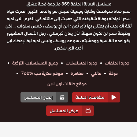
مسلسل الامانة الحلقة 369 مترجمة قصة عشق.
سحر فتاة متواضعة وشابة وجميلة تعيش مع والدها الكبير. اهتزت حياة
سحر الهادئة بوفاة شقيقته التي ذهبت إلى عائلته في القرم. الآن لديه
ثقة أنه يجب أن يعتني بها بأي ثمن ؛ ابن أخ يوسف ، خمس سنوات ... لكن
وظيفة سحر لن تكون سهلة. لأن يمان كيرمللي ، رجل الأعمال المشهور
بقواعده القاسية ووحشيته ، هو عم يوسف وليس لديه نية لإعطاء ابن
أخيه لأي شخص.
جديد الحلقات
جديد المسلسلات
جميع المسلسلات التركية
حركة
عائلي
مغامرة
موقع حكاية حب 7obtv
موقع حلقات اون لاين
مشاهدة الحلقة
إعلان المسلسل
عرض المسلسل
المواسم والحلقات