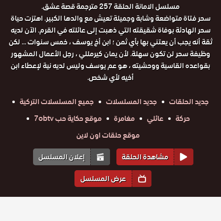
مسلسل الامانة الحلقة 257 مترجمة قصة عشق.
سحر فتاة متواضعة وشابة وجميلة تعيش مع والدها الكبير. اهتزت حياة
سحر الهادئة بوفاة شقيقته التي ذهبت إلى عائلته في القرم. الآن لديه
ثقة أنه يجب أن يعتني بها بأي ثمن ؛ ابن أخ يوسف ، خمس سنوات ... لكن
وظيفة سحر لن تكون سهلة. لأن يمان كيرمللي ، رجل الأعمال المشهور
بقواعده القاسية ووحشيته ، هو عم يوسف وليس لديه نية لإعطاء ابن
أخيه لأي شخص.
جديد الحلقات
جديد المسلسلات
جميع المسلسلات التركية
حركة
عائلي
مغامرة
موقع حكاية حب 7obtv
موقع حلقات اون لاين
مشاهدة الحلقة
إعلان المسلسل
عرض المسلسل
المواسم والحلقات