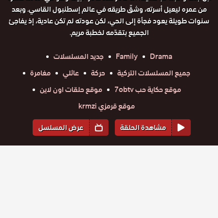
من عمره ليعيل أسرته، وشقّ طريقه في عالم إسطنبول القاسي. وبعد
سنوات طويلة يعود فجأة إلى الحي، لكن عودته لم تكن عادية، إذ يفاجئ
الجميع بتقدّمه لخطبة مريم.
Drama
Family
جديد المسلسلات
جميع المسلسلات التركية
حركة
عائلي
مغامرة
موقع حكاية حب 7obtv
موقع حلقات اون لاين
موقع قرمزي krmzi
مشاهدة الحلقة
عرض المسلسل
المواسم والحلقات
الموسم
1
مسلسل
مسلسل
مسلسل
مسلسل
مسلسل
مسلسل