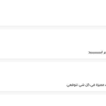
اببببببببببد
ت مميزة في كل شي تتوقعي