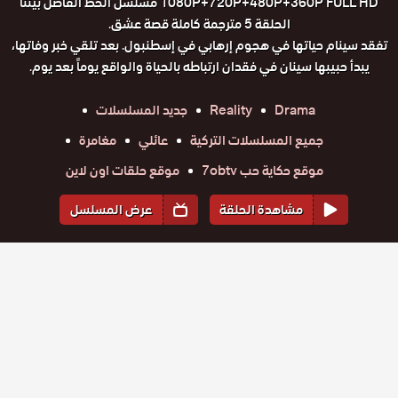
1080P+720P+480P+360P FULL HD مسلسل الخط الفاصل بيننا
الحلقة 5 مترجمة كاملة قصة عشق.
تفقد سينام حياتها في هجوم إرهابي في إسطنبول. بعد تلقي خبر وفاتها،
يبدأ حبيبها سينان في فقدان ارتباطه بالحياة والواقع يوماً بعد يوم.
Drama
Reality
جديد المسلسلات
جميع المسلسلات التركية
عائلي
مغامرة
موقع حكاية حب 7obtv
موقع حلقات اون لاين
مشاهدة الحلقة
عرض المسلسل
المواسم والحلقات
الموسم
1
مسلسل
مسلسل
مسلسل
مسلسل
مسلسل
الخط
الخط
الخط
الخط
الخط
حلقة
حلقة
حلقة
حلقة
حلقة
الفاصل بيننا
الفاصل بيننا
الفاصل بيننا
الفاصل بيننا
الفاصل بيننا