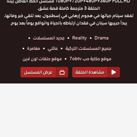
1080P+720P+480P+360P FULL HD مسلسل الخط الفاصل بيننا
الحلقة 3 مترجمة كاملة قصة عشق.
تفقد سينام حياتها في هجوم إرهابي في إسطنبول. بعد تلقي خبر وفاتها،
يبدأ حبيبها سينان في فقدان ارتباطه بالحياة والواقع يوماً بعد يوم.
Drama
Reality
جديد المسلسلات
جميع المسلسلات التركية
عائلي
مغامرة
موقع حكاية حب 7obtv
موقع حلقات اون لاين
مشاهدة الحلقة
عرض المسلسل
المواسم والحلقات
الموسم
1
مسلسل
مسلسل
مسلسل
مسلسل
مسلسل
الخط
الخط
الخط
الخط
الخط
حلقة
حلقة
حلقة
حلقة
حلقة
الفاصل بيننا
الفاصل بيننا
الفاصل بيننا
الفاصل بيننا
الفاصل بيننا