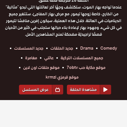
الحلقة 28 مترجمة قصة عشق.
عندما تواجه بهار الموت، ستكتشف وجهًا آخر لعائلتها التي تبدو "مثالية"
من الخارج، خاصة زوجها تيمور. مع مرض بهار المفاجئ، ستتغير جميع
الديناميات في العائلة. خلال هذه العملية، سيكون إفرين منافسًا لتيمور
في كل شيء. وجهود بهار لإعادة بناء حياتها ستجلب في كثير من الأحيان
قصصًا تراجيديّة مضحكة تمنح المشاهدين الأمل.
Comedy
Drama
جديد الحلقات
جديد المسلسلات
جميع المسلسلات التركية
عائلي
مغامرة
موقع حكاية حب 7obtv
موقع حلقات اون لاين
موقع قرمزي krmzi
مشاهدة الحلقة
عرض المسلسل
المواسم والحلقات