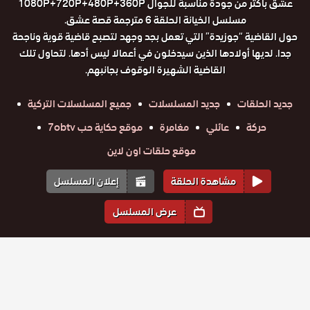
عشق باكثر من جودة مناسبة للجوال 1080P+720P+480P+360P
مسلسل الخيانة الحلقة 6 مترجمة قصة عشق.
حول القاضية “جوزيدة” التي تعمل بجد وجهد لتصبح قاضية قوية وناجحة
جدا. لديها أولادها الذين سيدخلون في أعمالا ليس أدها. لتحاول تلك
القاضية الشهيرة الوقوف بجانبهم.
جديد الحلقات
جديد المسلسلات
جميع المسلسلات التركية
حركة
عائلي
مغامرة
موقع حكاية حب 7obtv
موقع حلقات اون لاين
مشاهدة الحلقة
إعلان المسلسل
عرض المسلسل
المواسم والحلقات
الموسم
1