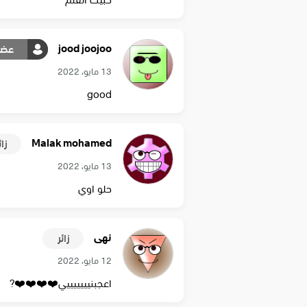
حبيت الفلم
jood joojoo
عضو
13 مايو، 2022
good
Malak mohamed
زائ
13 مايو، 2022
حلو اوي
نهى
زائر
12 مايو، 2022
اعجبنيييييييي⁦❤️⁩⁦❤️⁩⁦❤️⁩⁦❤️⁩?