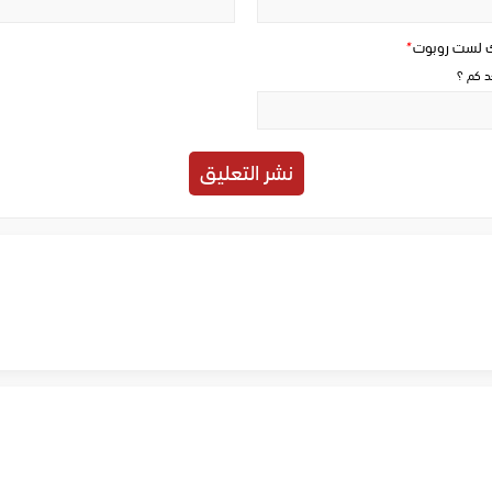
ك لست روبوت
*
حد كم ؟