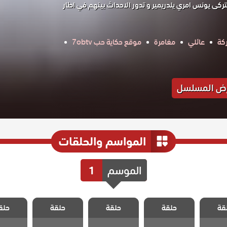
ركى يونس امري يلدريمير و تدور الاحداث بينهم في اطار
كة
عائلي
مغامرة
موقع حكاية حب 7obtv
ض المسلسل
المواسم والحلقات
الموسم
1
 اسمه
مسلسل اسمه
مسلسل اسمه
مسلسل اسمه
مسلسل 
قة
حلقة
حلقة
حلقة
حلق
لقة 8
حب الحلقة 7
حب الحلقة 6
حب الحلقة 5
حب الحل