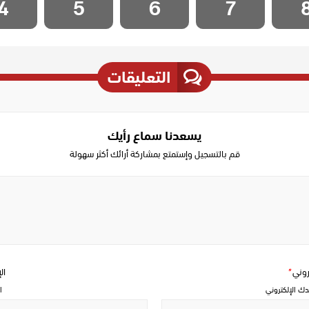
4
5
6
7
التعليقات
يسعدنا سماع رأيك
قم بالتسجيل وإستمتع بمشاركة أرائك أكثر سهولة
Write
a
comment
تروني
*
ال
دك الإلكتروني
ا