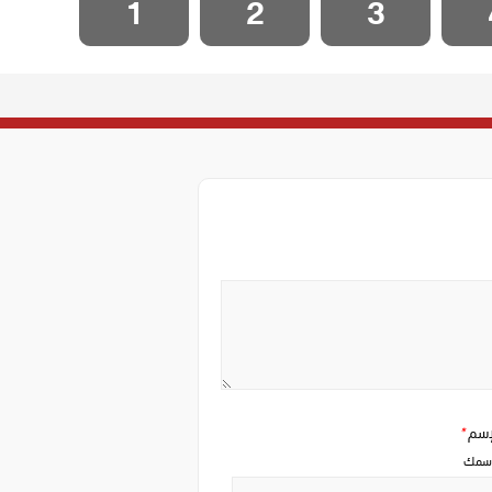
1
2
3
إسم
*
سمك