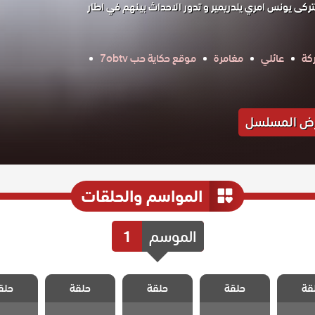
ركى يونس امري يلدريمير و تدور الاحداث بينهم في اطار
كة
عائلي
مغامرة
موقع حكاية حب 7obtv
ض المسلسل
المواسم والحلقات
الموسم
1
 اسمه
مسلسل اسمه
مسلسل اسمه
مسلسل اسمه
مسلسل 
قة
حلقة
حلقة
حلقة
حلق
لقة 8
حب الحلقة 7
حب الحلقة 6
حب الحلقة 5
حب الحل