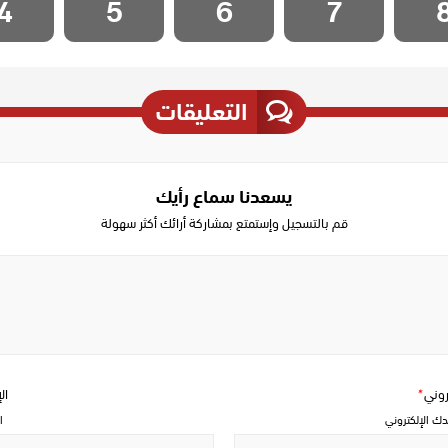
4
5
6
7
التعليقات
يسعدنا سماع رأيك
قم بالتسجيل وإستمتع بمشاركة أرائك أكثر سهولة
Write
a
comment
تروني
*
ال
دك الإلكتروني
ا