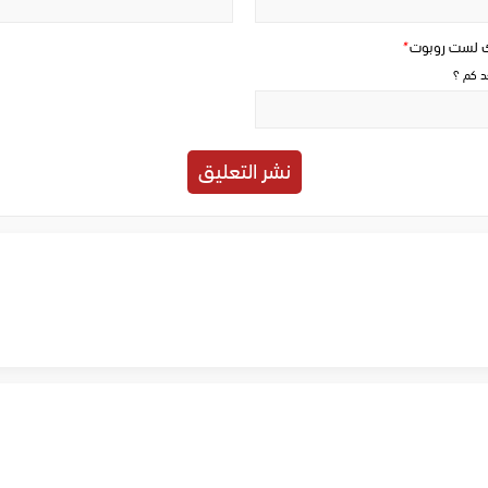
ك لست روبوت
*
حد كم ؟