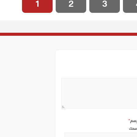
1
2
3
إسم
*
سمك