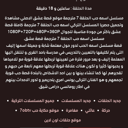
مدة الحلقة :
ساعتين و 18 دقيقة
مسلسل اسمه حب الحلقة 7 مترجمة موقع قصة عشق الاصلي مشاهدة
وتحميل حصريا المسلسل التركي اسمه حب الحلقة 7 مترجمة كاملة قصة
عشق باكثر من جودة مناسبة للجوال 1080P+720P+480P+360P
مسلسل اسمه حب الحلقة 7 مترجمة قصة عشق.
قصة مسلسل اسمه الحب تدور حول معلمة شابة و جميلة اسمها إليف
التى يتم تكليفها بالتعيين بالتدريس في مدرسة باحد القرى و تنتقل اليها
المعلمة إليف و بعد مرور فترة من تعيينها تربطها علاقة قوية مع تلاميذها
و يحبونها كثيرا و تكون هناك علاقة قوية تربطها معهم نابعة من حبهم و
تقديرهم لها كما تنشاء بينها و بين احد الاشخاص بالبلدة قصة حب قوية
تجمعهم و هو الفنان التركى يونس امري يلدريمير و تدور الاحداث بينهم
في اطار رومانسي درامى شيق.
جديد الحلقات
جديد المسلسلات
جميع المسلسلات التركية
حركة
عائلي
مغامرة
موقع حكاية حب 7obtv
موقع حلقات اون لاين