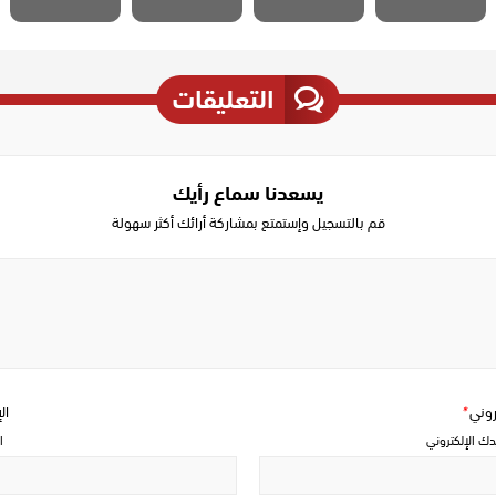
التعليقات
يسعدنا سماع رأيك
قم بالتسجيل وإستمتع بمشاركة أرائك أكثر سهولة
Write
a
comment
تروني
*
ال
دك الإلكتروني
ا