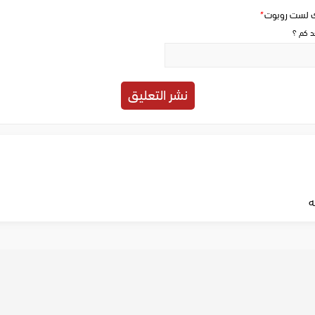
ك لست روبوت
*
حد كم ؟
ه