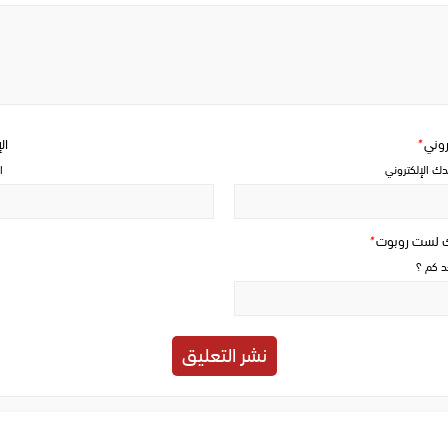
Write
a
comment
تروني
*
ال
دك الإلكتروني
ا
ك لست روبوت
*
حد كم ؟