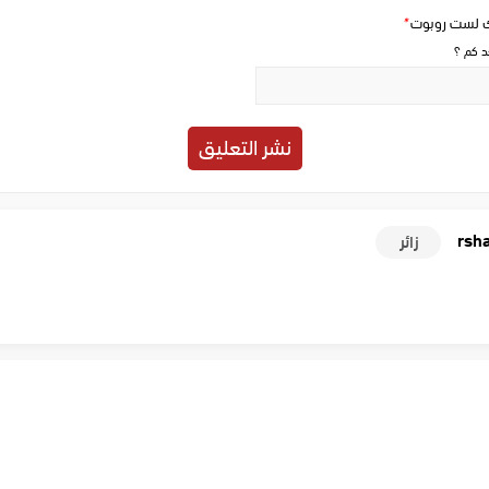
ك لست روبوت
*
حد كم ؟
rsh
زائر