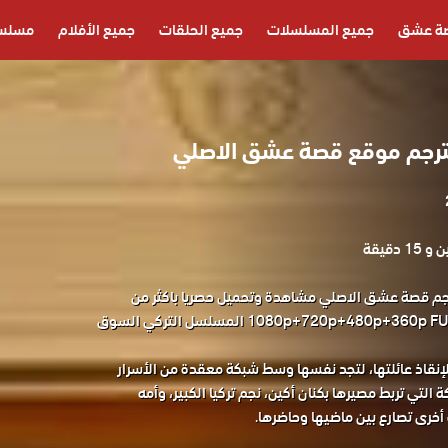
ة عشق
جميع المسلسلات
جميع الحلقات
جميع الأفلام
مسلسل
رجم موقع قصة عشق الاصلي
1 دقيقة
 السوق Piyasa مترجم قصة عشق الاصلي مشاهدة وتحميل حصريا باكثر من
جودة مناسبة للجوال 1080p+720p+480p+360p FULL HD المسلسل التركي السوق
لإنقاذ عائلتها، لتجد نفسها وسط شبكة معقدة من الأسرار
التي تربط مصيرها بكنان أكين، نجم تركيا الكبير، وأمه
أخرى تصارع بين ماضيها وحاضرها.