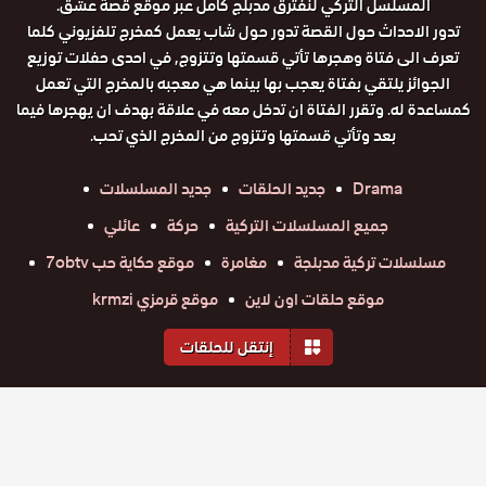
المسلسل التركي لنفترق مدبلج كامل عبر موقع قصة عشق.
تدور الاحداث حول القصة تدور حول شاب يعمل كمخرج تلفزيوني كلما
تعرف الى فتاة وهجرها تأتي قسمتها وتتزوج, في احدى حفلات توزيع
الجوائز يلتقي بفتاة يعجب بها بينما هي معجبه بالمخرج التي تعمل
كمساعدة له. وتقرر الفتاة ان تدخل معه في علاقة بهدف ان يهجرها فيما
بعد وتأتي قسمتها وتتزوج من المخرج الذي تحب.
Drama
جديد الحلقات
جديد المسلسلات
جميع المسلسلات التركية
حركة
عائلي
مسلسلات تركية مدبلجة
مغامرة
موقع حكاية حب 7obtv
موقع حلقات اون لاين
موقع قرمزي krmzi
إنتقل للحلقات
المواسم والحلقات