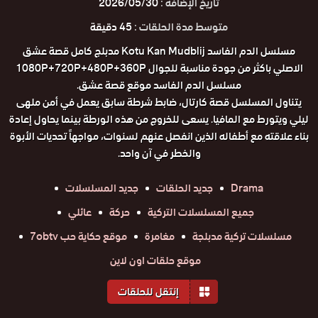
تاريخ الإضافة :
2026/05/30
متوسط مدة الحلقات :
45 دقيقة
مسلسل الدم الفاسد Kotu Kan Mudblij مدبلج كامل قصة عشق
الاصلي باكثر من جودة مناسبة للجوال 1080P+720P+480P+360P
مسلسل الدم الفاسد موقع قصة عشق.
يتناول المسلسل قصة كارتال، ضابط شرطة سابق يعمل في أمن ملهى
ليلي ويتورط مع المافيا. يسعى للخروج من هذه الورطة بينما يحاول إعادة
بناء علاقته مع أطفاله الذين انفصل عنهم لسنوات، مواجهاً تحديات الأبوة
والخطر في آن واحد.
Drama
جديد الحلقات
جديد المسلسلات
جميع المسلسلات التركية
حركة
عائلي
مسلسلات تركية مدبلجة
مغامرة
موقع حكاية حب 7obtv
موقع حلقات اون لاين
إنتقل للحلقات