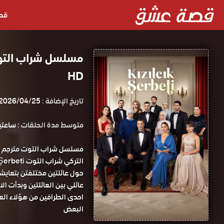
قص
مسلسل شراب التو
HD
تاريخ الإضافة :
2026/04/25
متوسط مدة الحلقات :
ساعتين و 0
مسلسل شراب التوت مترجم 
التركي شراب التوت Kızılcık Şerbeti مترجم موقع قصة عشق.
حول عائلتين مختلفتن بتعايش
عائلي بين العائلتين وبدأت ا
احدى الطرافين من هؤلاء العا
البعض