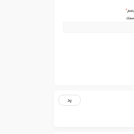
إسم
*
سمك
رد