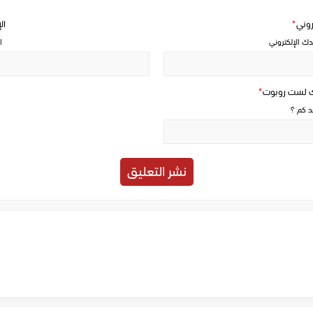
تروني
*
ال
دك الإلكتروني
ا
ك لست روبوت
*
حد كم ؟