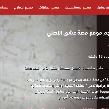
ة عشق
جميع المسلسلات
جميع الحلقات
جميع الأفلام
مسلسل
م موقع قصة عشق الاصلي
1 دقيقة
صة عشق مشاهدة وتحميل مسلسل حلقة التركي قصة عشق
 عن قصة إنتقام يسعى فيها الشرطى جيهانغير “سيركان
إجرامية تُدعى “الحلقة الثلاثية” والتى إستمرت أعمالها
حبه موجدة “هاندا ارتشيل” إبنه رجل المافيا ” اسكندر وعلى
لعصابة حتى يُقع بهم ويفضح أمرهم.