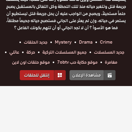
جريمة قتل وتتغير حياته منذ تلك اللحظة وكل التفائل بالمستقبل يصبح
حلماً مستحيلاً، ويصبح من الواجب عليه أن يحل جريمة قتل ليستطيع أن
يستمر في حياته، وإن لم يعثر على الجاني فستصبح حياته جحيماً مطلقاً،
فما هو الأسوأ ؟ أن لا تجد الجاني أو أن تتهم بكونك الفاعل ؟
Crime
Drama
Mystery
جديد الحلقات
جديد المسلسلات
جميع المسلسلات التركية
حركة
عائلي
مغامرة
موقع حكاية حب 7obtv
موقع حلقات اون لاين
مشاهدة الإعلان
إنتقل للحلقات
المواسم والحلقات
الموسم
1
مسلسل
مسلسل
مسلسل
مسلسل
الجريمة
حلقة
حلقة
الجريمة
حلقة
الجريمة
حلقة
الجريمة