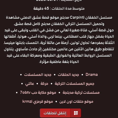
متوسط مدة الحلقات :
45 دقيقة
مسلسل الخفقان Carpinti مدبلج موقع قصة عشق الاصلي مشاهدة
وتحميل المسلسل التركي الخفقان مدبلج كامل قصة عشق.
حول قصة أسلي، فتاة صغيرة تعاني من فشل في القلب وتبقى على قيد
الحياة بفضل جهاز قلب اصطناعي. بينما تربي والدة أسلي، هوليا، أطفالها
الثلاثة بمفردها؛ تحاول تولين، أرملة من عائلة ثرية، التمسك بابنتها ميليسا.
تتقاطع طرق هاتين الأمّين من عالمين مختلفين إثر حادث مأساوي. يتناول
المسلسل الروابط العائلية والفوارق الطبقية ومعركة البقاء على قيد
الحياة بلغة عاطفية مؤثرة.
Drama
جديد الحلقات
جديد المسلسلات
جميع المسلسلات التركية
حركة
عائلي
مسلسلات تركية مدبلجة
موقع حكاية حب 7obtv
موقع حلقات اون لاين
موقع قرمزي krmzi
إنتقل للحلقات