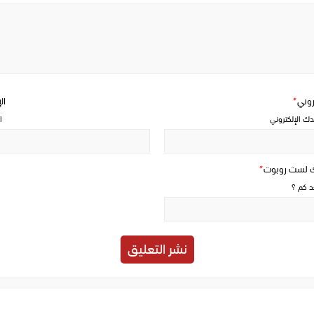
Write
a
comment
تروني
*
ال
دك الإلكتروني
ا
ك لست روبوت
*
حد كم ؟