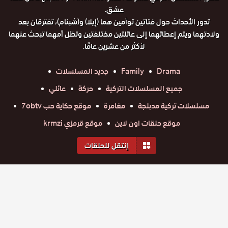
عشق.
تدور الأحداث حول فتاتين توأمين هما (إيلا) و(شبنام)، تفترقان بعد
ولادتهما ويتم إعطائهما إلى عائلتين مختلفتين وتظل أمهما تبحث عنهما
لأكثر من عشرين عامًا.
Drama
Family
جديد المسلسلات
جميع المسلسلات التركية
حركة
عائلي
مسلسلات تركية مدبلجة
مغامرة
موقع حكاية حب 7obtv
موقع حلقات اون لاين
موقع قرمزي krmzi
إنتقل للحلقات
المواسم والحلقات
الموسم
1
مسلسل
مسلسل
مسلسل
مسلسل
مسلسل
مسلسل