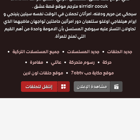
sirridir cocuk مترجم موقع قصة عشق .
سيحكي عن مريم ودفنه، امرأتان تحملان في الوقت نفسه سيلين ينينجي و
ايرام هيلفاجي اوغلو ستلعبان دور امرأتين حاملتين تواجهان ماضيهما الذي
تحاولان التستر عليه سيوضح المسلسل بأن الامومة واحدة من أهم القيم
التي تمنح للمرأة.
جديد الحلقات
جديد المسلسلات
جميع المسلسلات التركية
حركة
رسوم متحركة
عائلي
مغامرة
موقع حكاية حب 7obtv
موقع حلقات اون لاين
مشاهدة الإعلان
إنتقل للحلقات
المواسم والحلقات
الموسم
1
مسلسل
مسلسل
مسلسل
مسلسل
مسلسل
مسلسل