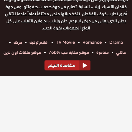
فقدان الأشياء. زينب، الشابة، تصارع من جهة صدمات طفولتها ومن جهة
أخرى تحارب خوف الفقدان. تتخذ حياتها منحى مختلفاً تماماً عندما تلتقي
بجان الذي يعاني من مرض لا يرحم. جان وزينب، يحاولان التغلب على كل
أنواع الصعوبات بقوة الحب.
Drama
Romance
TV Movie
افلام تركية
حركة
عائلي
مغامرة
موقع حكاية حب 7obtv
موقع حلقات اون لاين
مشاهدة الفيلم
أفلام مشابهة
فيلم
فيلم