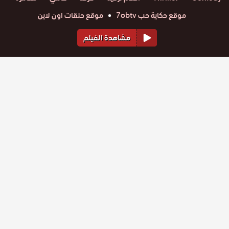
موقع حكاية حب 7obtv
موقع حلقات اون لاين
مشاهدة الفيلم
أفلام مشابهة
فيلم
فيلم
فيلم الشيطان الرجيم
Şeytan-ı Racim 2015 3