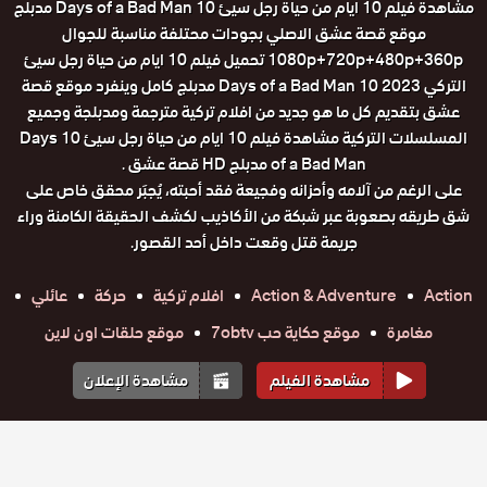
مشاهدة فيلم 10 ايام من حياة رجل سيئ 10 Days of a Bad Man مدبلج
موقع قصة عشق الاصلي بجودات محتلفة مناسبة للجوال
1080p+720p+480p+360p تحميل فيلم 10 ايام من حياة رجل سيئ
التركي 2023 10 Days of a Bad Man مدبلج كامل وينفرد موقع قصة
عشق بتقديم كل ما هو جديد من افلام تركية مترجمة ومدبلجة وجميع
المسلسلات التركية مشاهدة فيلم 10 ايام من حياة رجل سيئ 10 Days
of a Bad Man مدبلج HD قصة عشق .
على الرغم من آلامه وأحزانه وفجيعة فقد أحبته، يُجبَر محقق خاص على
شق طريقه بصعوبة عبر شبكة من الأكاذيب لكشف الحقيقة الكامنة وراء
جريمة قتل وقعت داخل أحد القصور.
Action
Action & Adventure
افلام تركية
حركة
عائلي
مغامرة
موقع حكاية حب 7obtv
موقع حلقات اون لاين
مشاهدة الفيلم
مشاهدة الإعلان
أفلام مشابهة