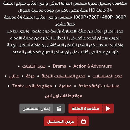
مشاهدة وتحميل حصريا مسلسل الدراما التركي وادى الذئاب مدبلج الحلقة
34 كاملة HD قصة عشق باكثر من جودة مناسبة للجوال
1080P+720P+480P+360P مسلسل وادى الذئاب الحلقة 34 مدبلجة
قصة عشق.
حول الصراع الدائر بين هيئة الاختيارية برئاسة مراد علمدار والذي نجا من
الموت بعد أن أنقذه عاكف في اللحظات الأخيرة من عملية الأعدام
واختياره لمنصب ذي الشعر الأبيض الاسكاشلي واعادته تشكيل الهيئة
وترشيح عبد الحي كنائب على ان يستمر الصراع ضد حراس المعبد.
Action & Adventure
Drama
جديد الحلقات
جديد المسلسلات
جميع المسلسلات التركية
حركة
عائلي
مسلسلات تركية مدبلجة
مغامرة
موقع حكاية حب 7obtv
موقع حلقات اون لاين
مشاهدة الحلقة
إعلان المسلسل
عرض المسلسل