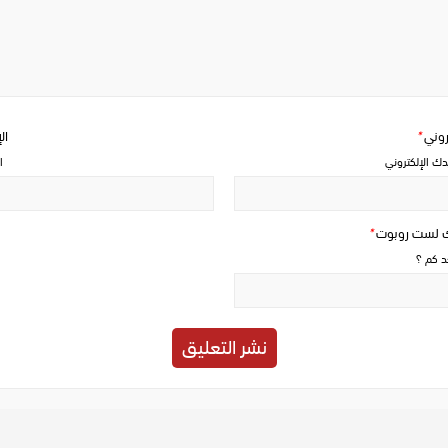
Write
a
comment
تروني
*
ال
دك الإلكتروني
ا
ك لست روبوت
*
حد كم ؟