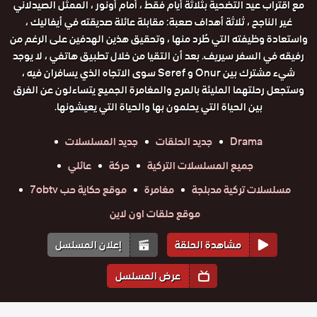
مع اقتراب عيد التضحية بثلاثة أيام فقط ، أمام أونور ، الممثل الصيدلاني
غير الناجح ، ثلاثة أهداف صعبة: مقابلة عائلة صديقته في أيفاليك ،
واستعادة وظيفته التي طُرد منها ، وتحقيق هذين الهدفين على الرغم من
رفيقه في السفر سيريف. بعد أن التقيا من خلال تطبيق هاتفي ، لا يوجد
شيء مشترك بين Onur و Seref سوى الاتجاه الذي يسافران فيه ،
وستجعل رحلتهما المليئة بالمرح والمغامرة الجميع يتساءلون عن الفرق
بين الحياة التي يحلمون بها والحياة التي يعيشونها.
Drama
جديد الحلقات
جديد المسلسلات
جميع المسلسلات التركية
حركة
عائلي
مسلسلات تركية مدبلجة
مغامرة
موقع حكاية حب 7obtv
موقع حلقات اون لاين
مشاهدة الحلقة
إعلان المسلسل
عرض المسلسل