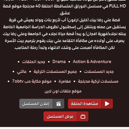
FULL HD في مسلسل الاوراق المتساقطة الحلقة 40 مدبلجة موقع قصة
عشق.
قصة علي رضا بيك (خليل ارغون) أب لأربع بنات وولد يعيش في قرية
يستقيل من عمله وينتقل إلى إسطنبول لظروف الدراسة الجامعية الخاصة
ببنته نجلاء(فهرية افجان),و يبدأ قصة حياة نجلاء في الجامعة وعلي رضا بيك
يصرف على أولاده من مكافأة التقاعد علي بيك يقوم بترميم بيت الأسرة
لكن المكافأة أصبحت على وشك الانتهاء وتبدأ رحلة المتاعب.
Action & Adventure
Drama
جديد الحلقات
جديد المسلسلات
جميع المسلسلات التركية
عائلي
مسلسلات تركية مدبلجة
مغامرة
موقع حكاية حب 7obtv
موقع حلقات اون لاين
مشاهدة الحلقة
إعلان المسلسل
عرض المسلسل