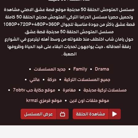
مسلسل المتوحش الحلقة 50 مدبلجة موقع قصة عشق الاصلي مشاهدة
وتحميل حصريا مسلسل الدراما التركي المتوحش مدبلج الحلقة 50 كاملة
قصة عشق باكثر من جودة مناسبة للجوال 1080P+720P+480P+360P
مسلسل المتوحش الحلقة 50 مدبلجة قصة عشق.
حول يامان شاب اختطف منذ طفولته من وسط أهله ليترعرع في الشوارع
رفقة أصدقائه ، حيث يواجهون تحديات البقاء على قيد الحياة وظروفها
الصعبة .
Drama
Family
جديد المسلسلات
جميع المسلسلات التركية
حركة
عائلي
مسلسلات تركية مدبلجة
مغامرة
موقع حكاية حب 7obtv
موقع حلقات اون لاين
موقع قرمزي krmzi
مشاهدة الحلقة
عرض المسلسل