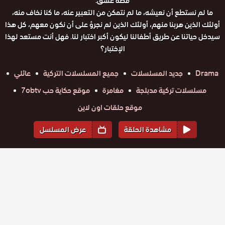
قصة عشق.
ما لم نستطع أن نعيشه، ما لم نتمكن من التعبير عنه، ما كنا نخاف منه،
أولئك الذين هربنا منهم، أولئك الذين لم نجرؤ على أن نكون معهم، كل هذا
سيدخل حياتنا عن طريق أطفالنا ليكون أكبر اختبار لنا. فهل أنت مستعد لهذا
الإختبار؟
Drama
جديد المسلسلات
جميع المسلسلات التركية
عائلي
مسلسلات تركية مدبلجة
مغامرة
موقع حكاية حب 7obtv
موقع حلقات اون لاين
مشاهدة الحلقة
عرض المسلسل
المواسم والحلقات
الموسم
1
مسلسل
مسلسل
مسلسل
مسلسل
مسلسل
مسلسل
رسالة وداع
رسالة وداع
رسالة وداع
رسالة وداع
رسالة وداع
رسالة وداع
حلقة
مدبلج
حلقة
حلقة
حلقة
حلقة
حلقة