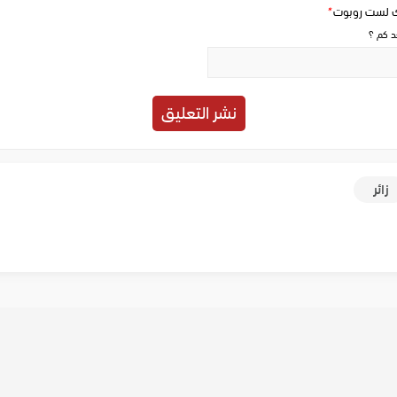
ك لست روبوت
*
حد كم ؟
زائر