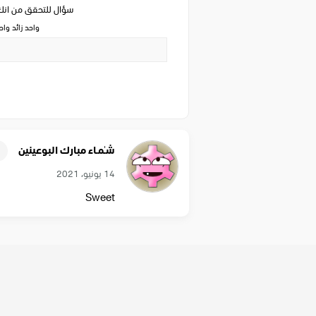
سؤال للتحقق من ان
واحد زائد وا
شـٰمـاء مبارك البوعينين
14 يونيو، 2021
Sweet