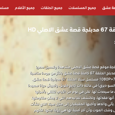
ة عشق
جميع المسلسلات
جميع الحلقات
جميع الأفلام
مسلسل
صلي HD
 سيلا الحلقة 67 مدبلجة موقع قصة عشق الاصلي مشاهدة وتحميل حصريا
مسلسل الدراما التركي سيلا مدبلج الحلقة 67 كاملة قصة عشق باكثر من جودة مناسبة
سو ديري) في عائلة ذات تاريخ طويل، وتعيش حياة سعيدة
ما سيحدث لها. لكن في يوم من الأيام، تلتقي بأسرتها
نها فقدتها، وتكتشف تقاليدهم التي لا يمكن مقاومتها.
 يأتي والدها وأخيها الحقيقيان إلى منزل سيلا الذي نشأت
ى وشك الموت وأن آخر أمنية لها هي رؤية ابنتها. لكنهم