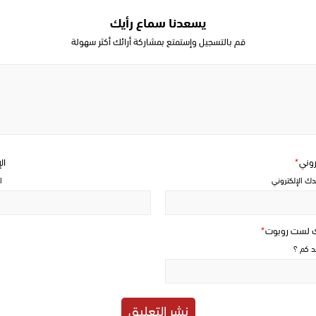
يسعدنا سماع رأيك
قم بالتسجيل وإستمتع بمشاركة أرائك أكثر سهولة
Write
a
comment
تروني
*
ال
دك الإلكتروني
ا
ك لست روبوت
*
حد كم ؟