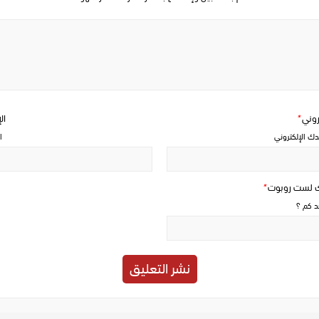
Write
a
comment
تروني
*
ال
دك الإلكتروني
ا
ك لست روبوت
*
حد كم ؟