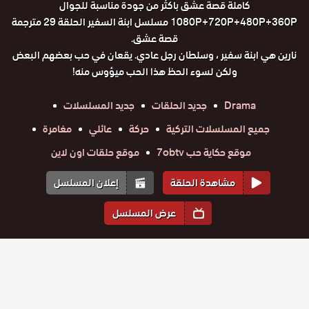
كاملة قصة عشق باكثر من جودة مناسبة للجوال
1080P+720P+480P+360P مسلسل ابنة السفير الحلقة 29 مترجمة
قصة عشق.
نارين هي ابنة سفير ، وسلطان رجل عادي. يقعان في حب بعضهم البعض
ولكن لسوء الحظ هذا الحب ميؤوس منه!
Drama
جديد الحلقات
جديد المسلسلات
جميع المسلسلات التركية
حركة
عائلي
مغامرة
موقع حكاية حب 7obtv
موقع حلقات اون لاين
مشاهدة الحلقة
إعلان المسلسل
عرض المسلسل
المواسم والحلقات