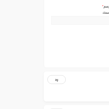
إسم
*
سمك
رد