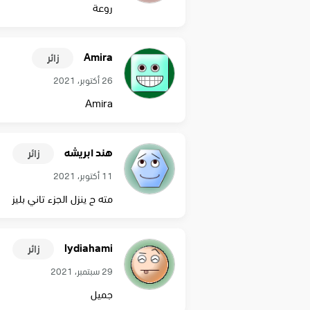
روعة
Amira
زائر
26 أكتوبر، 2021
Amira
هند ابريشه
زائر
11 أكتوبر، 2021
مته ح ينزل الجزء تاني بليز
lydiahami
زائر
29 سبتمبر، 2021
جميل