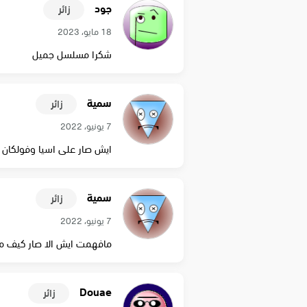
جود
زائر
18 مايو، 2023
شكرا مسلسل جميل
سمية
زائر
7 يونيو، 2022
ايش صار على اسيا وفولكان 
سمية
زائر
7 يونيو، 2022
مافهمت ايش الا صار كيف م
Douae
زائر