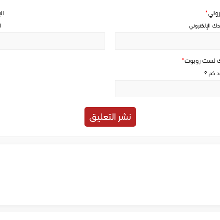
تروني
*
ال
دك الإلكتروني
ا
ك لست روبوت
*
حد كم ؟