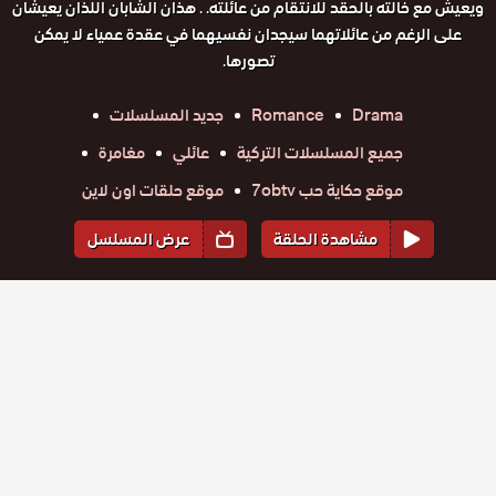
ويعيش مع خالته بالحقد للانتقام من عائلته. . هذان الشابان اللذان يعيشان
على الرغم من عائلاتهما سيجدان نفسيهما في عقدة عمياء لا يمكن
تصورها.
Drama
Romance
جديد المسلسلات
جميع المسلسلات التركية
عائلي
مغامرة
موقع حكاية حب 7obtv
موقع حلقات اون لاين
مشاهدة الحلقة
عرض المسلسل
المواسم والحلقات
الموسم
1
مسلسل تل
مسلسل تل
مسلسل تل
مسلسل تل
مسلسل تل
مسلسل تل
الرياح
حلقة
حلقة
الرياح
حلقة
الرياح
حلقة
الرياح
حلقة
الرياح
حلقة
الرياح
الحلقة 217
212
213
214
215
216
217
الحلقة 216
الحلقة 215
الحلقة 214
الحلقة 213
الحلقة 212
والاخيرة