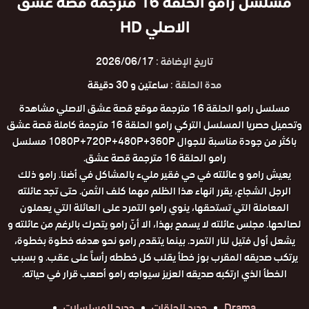
مسلسل رامو الحلقة 16 مترجمة قصة عشق
الاصلي HD
تاريخ الإضافة :
2026/06/17
مدة الحلقة :
ساعتين و 30 دقيقة
مسلسل رامو الحلقة 16 مترجمة موقع قصة عشق الاصلي مشاهدة
وتحميل حصريا المسلسل التركي رامو الحلقة 16 مترجمة كاملة قصة عشق
باكثر من جودة مناسبة للجوال 1080P+720P+480P+360P مسلسل
رامو الحلقة 16 مترجمة قصة عشق.
يعيش رامو و عائلته في حي فقير مليء بالمشاكل في أضنا. رامو ذلك
الرجل الشجاع، يقرر انهاء هذا الظلم مهما كلف الثمن. حتى تجد عائلته
المعاملة التي تستحقها، ينوي رامو التمرد على العائلة التي يعملون
لصالحها. مجلس عائلته لا يسمح بهذا، الا أنّ رامو يتحرك بالرغم من عائلته و
يشعل أول فتيل لنار التمرد. بينما يتقدم رامو نحو هدفه خطوة بخطوة،
يرتكب صديقه المقرب بوز خطأ يقلب كل خططه رأساً على عقب. و بسبب
الخطأ الذي ارتكبه صديقه العزيز سيواجه رامو أصعب قرار في حياته.
Drama
جديد الحلقات
جديد المسلسلات