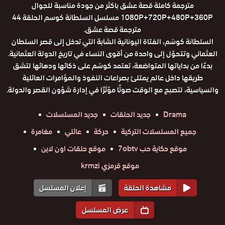
مترجمة كاملة قصة عشق باكثر من جودة مناسبة للجوال
1080P+720P+480P+360P مسلسل السلطانة كوسم الحلقة 44
مترجمة قصة عشق.
السلطانة كوسَم، الفتاة اليونانية الشابة التي تدخل إلى قصر السلطان
العثماني وتتحوّل إلى واحدة من أقوى النساء في تاريخ الدولة العثمانية.
بدءًا من بداياتها المتواضعة، تعتمد كوسَم على ذكائها ودهائها لتشق
طريقها داخل عالم يمتلئ بصراعات النفوذ والمؤامرات العائلية
والسياسية، لتصبح مع الوقت صوتًا مؤثرًا في إدارة شؤون القصر والدولة.
Drama
جديد الحلقات
جديد المسلسلات
جميع المسلسلات التركية
حركة
عائلي
مغامرة
موقع حكاية حب 7obtv
موقع حلقات اون لاين
موقع قرمزي krmzi
مشاهدة الحلقة
إعلان المسلسل
عرض المسلسل