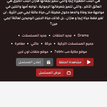
هي البنت الصغيرة إيجا والتي تتميز بجمالها هازان البنت الكبرى هي
العائق الأكبر ، والتي تتميز بتصرفاتها الرجولية ، تواجه أمها واللتين في
مواجهة منذ وفاة والدها.دخول فضيلة الى حياة عائلة ايجي مين الثرية ، لن
تغير فقط حياة إيجا و هازان ، بل كذلك حياة الابنين الوحيدين لعائلة! ايجي
مين?
Drama
جديد الحلقات
جديد المسلسلات
جميع المسلسلات التركية
حركة
عائلي
مغامرة
موقع حكاية حب 7obtv
موقع حلقات اون لاين
مشاهدة الحلقة
إعلان المسلسل
عرض المسلسل
المواسم والحلقات
الموسم
1