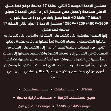
مسلسل الرحمة الموسم 2 الثاني الحلقة 17 مدبلجة موقع قصة عشق
الاصلي مشاهدة وتحميل حصريا مسلسل الدراما التركي الرحمة 2 مدبلج
الحلقة 17 كاملة HD قصة عشق باكثر من جودة مناسبة للجوال
1080P+720P+480P+360P مسلسل الرحمة 2 الجزء الثاني الحلقة 17
مدبلجة قصة عشق.
إنها البطلة الحقيقية التي تتغلب على المشاكل والبؤس التي تتعامل به
عائلتها المتوسطة والمدينة الكبيرة تبدأ قصتها في قرية صغيرة ولكنها
تنتهي في اسطنبول عندما تضطر " نارين " إلى التغلب على العديد من
الصعوبات في القدوم إلى المدينة الكبيرة ولكن بمجرد وصولها إلى هناك
، يبدأ حظها في التحول "سيرمات" هو أيضاً شخصية من ماضيها، تكتشف "
نارين " قريباً أنها مخطئة ويولد الحب الذي اعتقدت أنه كان ميتاً وسيكون
أقوى من أي وقت مضى، لكن هل ستترك ظلال الماضي " نارين " في
سلام؟
Drama
جديد الحلقات
جديد المسلسلات
جميع المسلسلات التركية
مسلسلات تركية مدبلجة
موقع حكاية حب 7obtv
موقع حلقات اون لاين