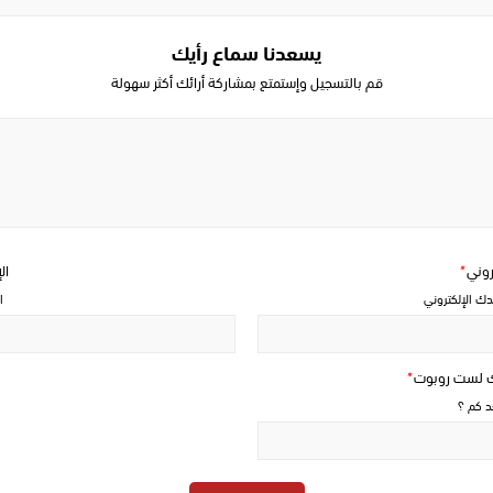
يسعدنا سماع رأيك
قم بالتسجيل وإستمتع بمشاركة أرائك أكثر سهولة
Write
a
comment
تروني
*
ال
دك الإلكتروني
ا
ك لست روبوت
*
حد كم ؟