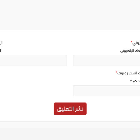
Write
a
comment
تروني
*
ال
دك الإلكتروني
ا
ك لست روبوت
*
حد كم ؟