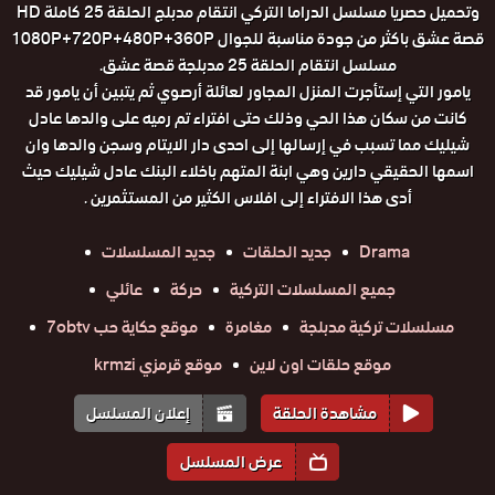
وتحميل حصريا مسلسل الدراما التركي انتقام مدبلج الحلقة 25 كاملة HD
قصة عشق باكثر من جودة مناسبة للجوال 1080P+720P+480P+360P
مسلسل انتقام الحلقة 25 مدبلجة قصة عشق.
يامور التي إستأجرت المنزل المجاور لعائلة أرصوي ثم يتبين أن يامور قد
كانت من سكان هذا الحي وذلك حتى افتراء تم رميه على والدها عادل
شيليك مما تسبب في إرسالها إلى احدى دار الايتام وسجن والدها وان
اسمها الحقيقي دارين وهي ابنة المتهم باخلاء البنك عادل شيليك حيث
أدى هذا الافتراء إلى افلاس الكثير من المستثمرين .
Drama
جديد الحلقات
جديد المسلسلات
جميع المسلسلات التركية
حركة
عائلي
مسلسلات تركية مدبلجة
مغامرة
موقع حكاية حب 7obtv
موقع حلقات اون لاين
موقع قرمزي krmzi
مشاهدة الحلقة
إعلان المسلسل
عرض المسلسل