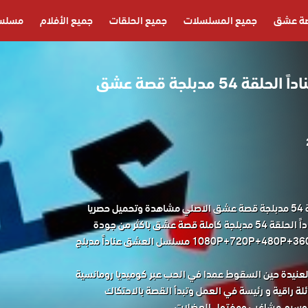
ة عشق
جميع المسلسلات
جميع الحلقات
جميع الأفلام
مسلسل
مسلسل العشق عناداً الحلقة 54 مدبلجة قصة عشق
مسلسل العشق عناداً الحلقة 54 مدبلجة قصة عشق الاصلي مشاهدة وتحميل حصريا
المسلسل التركي العشق عناداً الحلقة 54 مدبلجة كاملة قصة عشق باكثر من جودة
مناسبة للجوال 1080P+720P+480P+360P FULL HD مسلسل العشق عناداً مدبلج
العنيدة حين السقوط عمدا في الحب عبر كوميديا رومانسية
ائلة راقية و رئيسة في العمل وتبدأ القصة بالاحتكاك
الوسيم مشاغب ومفتول العضلات.