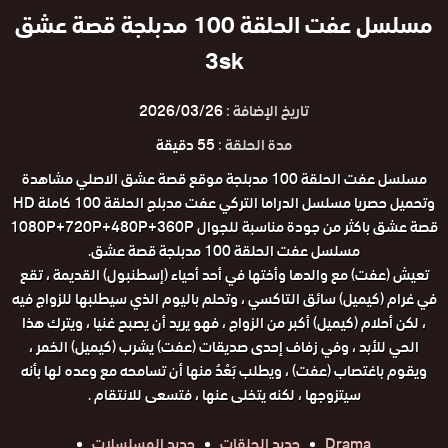
مسلسل عفت الحلقة 100 مدبلجة قصة عشق
3sk
تاريخ الإضافة :
2026/03/26
مدة الحلقة :
55 دقيقة
مسلسل عفت الحلقة 100 مدبلجة موقع قصة عشق الاصلي مشاهدة
وتحميل حصريا مسلسل الدراما التركي عفت مدبلج الحلقة 100 كاملة HD
قصة عشق باكثر من جودة مناسبة للجوال 1080P+720P+480P+360P
مسلسل عفت الحلقة 100 مدبلجة قصة عشق.
تعيش (عفت) مع والدها وأختها في أحد أحياء (إسطنبول) القديمة ، تقع
في غرام (كيميل) سائق التاكسي ، وتحلم باليوم الذي سيطلبها للزواج فيه
، لكن أحلام (كيميل) أكبر من الزواج ، فهو يريد أن يصبح غنيا ، ويترك هذا
الحي للأبد ، وفي زفاف إحدى صديقات (عفت) يشرب (كيميل) الخمر ،
ويقوم باغتصاب (عفت) ، ويطلب بَعْدُ منها أن تسامحه مع وعده لها بأنه
سيتزوجها ، لكنه يتخلى عنها ، فتسعى للانتقام .
Drama
جديد الحلقات
جديد المسلسلات